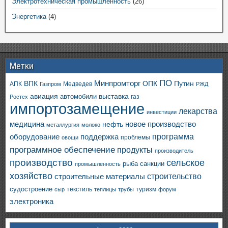
Электротехническая промышленность
(26)
Энергетика
(4)
Метки
ПО
ВПК
Минпромторг
ОПК
Путин
АПК
Медведев
Газпром
РЖД
авиация
выставка
автомобили
газ
Ростех
импортозамещение
лекарства
инвестиции
медицина
новое производство
нефть
металлургия
молоко
программа
оборудование
поддержка
проблемы
овощи
программное обеспечение
продукты
производитель
производство
сельское
санкции
рыба
промышленность
хозяйство
строительство
строительные материалы
судостроение
текстиль
туризм
сыр
теплицы
трубы
форум
электроника