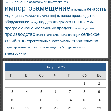
авиация
выставка
автомобили
газ
Ростех
импортозамещение
лекарства
инвестиции
медицина
новое производство
нефть
металлургия
молоко
программа
оборудование
поддержка
проблемы
овощи
программное обеспечение
продукты
производитель
производство
сельское
санкции
рыба
промышленность
хозяйство
строительство
строительные материалы
судостроение
текстиль
туризм
сыр
теплицы
трубы
форум
электроника
Август 2026
Пн
Вт
Ср
Чт
Пт
Сб
Вс
1
2
3
4
5
6
7
8
9
10
11
12
13
14
15
16
17
18
19
20
21
22
23