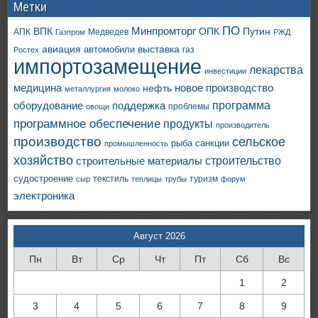
Метки
ПО
ВПК
Минпромторг
ОПК
Путин
АПК
Медведев
Газпром
РЖД
авиация
выставка
автомобили
газ
Ростех
импортозамещение
лекарства
инвестиции
медицина
новое производство
нефть
металлургия
молоко
программа
оборудование
поддержка
проблемы
овощи
программное обеспечение
продукты
производитель
производство
сельское
санкции
рыба
промышленность
хозяйство
строительство
строительные материалы
судостроение
текстиль
туризм
сыр
теплицы
трубы
форум
электроника
Август 2026
Пн
Вт
Ср
Чт
Пт
Сб
Вс
1
2
3
4
5
6
7
8
9