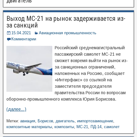
двигатель
Выход МС-21 на рынок задерживается из-
за санкций
15.04.2021
Авиационная промышленность
Комментарии
Российский среднемагистральный
пассажирский самолет МС-21 не
сможет вовремя выйти на рынок из-
за санкционных ограничений,
наложенных на Россию, сообщает
«Интерфакс» со ссылкой на
заместителя председателя
правительства России по вопросам
оборонно-промышленного комплекса Юрия Борисова.
(далее…)
Метки:
авиация
,
Борисов
,
двигатель
,
импортозамещение
,
композитные материалы
,
композиты
,
МС-21
,
ПД-14
,
самолет