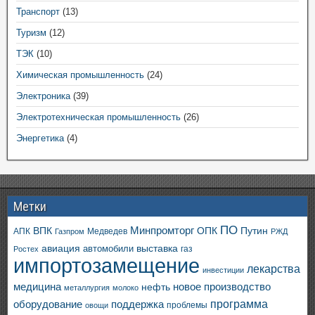
Транспорт
(13)
Туризм
(12)
ТЭК
(10)
Химическая промышленность
(24)
Электроника
(39)
Электротехническая промышленность
(26)
Энергетика
(4)
Метки
ПО
ВПК
Минпромторг
ОПК
Путин
АПК
Медведев
Газпром
РЖД
авиация
выставка
автомобили
газ
Ростех
импортозамещение
лекарства
инвестиции
медицина
новое производство
нефть
металлургия
молоко
программа
оборудование
поддержка
проблемы
овощи