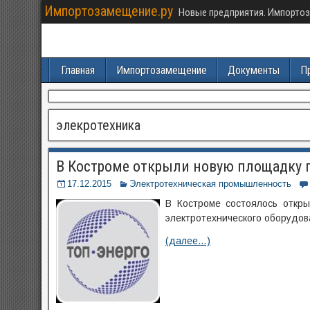
Импортозамещение.ру
Новые предприятия. Импортоз
Главная
Импортозамещение
Документы
П
элекротехника
В Костроме открыли новую площадку п
17.12.2015
Электротехническая промышленность
В Костроме состоялось откр
электротехнического оборудов
(далее…)