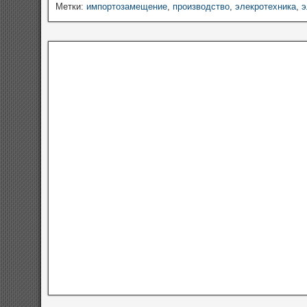
Метки:
импортозамещение
,
производство
,
элекротехника
,
э