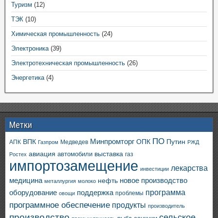
Туризм
(12)
ТЭК
(10)
Химическая промышленность
(24)
Электроника
(39)
Электротехническая промышленность
(26)
Энергетика
(4)
Метки
ПО
ВПК
Минпромторг
ОПК
Путин
АПК
Медведев
Газпром
РЖД
авиация
выставка
автомобили
газ
Ростех
импортозамещение
лекарства
инвестиции
медицина
новое производство
нефть
металлургия
молоко
программа
оборудование
поддержка
проблемы
овощи
программное обеспечение
продукты
производитель
производство
сельское