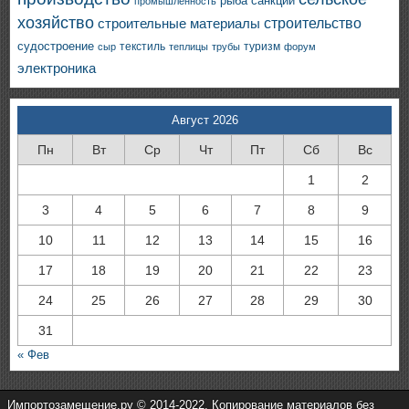
санкции
рыба
промышленность
хозяйство
строительство
строительные материалы
судостроение
текстиль
туризм
сыр
теплицы
трубы
форум
электроника
Август 2026
Пн
Вт
Ср
Чт
Пт
Сб
Вс
1
2
3
4
5
6
7
8
9
10
11
12
13
14
15
16
17
18
19
20
21
22
23
24
25
26
27
28
29
30
31
« Фев
Импортозамещение.ру © 2014-2022. Копирование материалов без