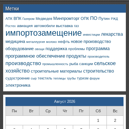
Метки
ПО
ВПК
Минпромторг
ОПК
Путин
АПК
Медведев
Газпром
РЖД
авиация
выставка
автомобили
газ
Ростех
импортозамещение
лекарства
инвестиции
медицина
новое производство
нефть
металлургия
молоко
программа
оборудование
поддержка
проблемы
овощи
программное обеспечение
продукты
производитель
производство
сельское
санкции
рыба
промышленность
хозяйство
строительство
строительные материалы
судостроение
текстиль
туризм
сыр
теплицы
трубы
форум
электроника
Август 2026
Пн
Вт
Ср
Чт
Пт
Сб
Вс
1
2