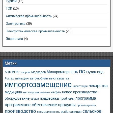
Туризм
(12)
ТЭК
(10)
Химическая промышленность
(24)
Электроника
(39)
Электротехническая промышленность
(26)
Энергетика
(4)
Метки
ПО
ВПК
Минпромторг
ОПК
Путин
АПК
Медведев
Газпром
РЖД
авиация
выставка
автомобили
газ
Ростех
импортозамещение
лекарства
инвестиции
медицина
новое производство
нефть
металлургия
молоко
программа
оборудование
поддержка
проблемы
овощи
программное обеспечение
продукты
производитель
производство
сельское
санкции
рыба
промышленность