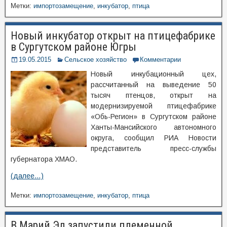
Метки:
импортозамещение
,
инкубатор
,
птица
Новый инкубатор открыт на птицефабрике
в Сургутском районе Югры
19.05.2015
Сельское хозяйство
Комментарии
Новый инкубационный цех,
рассчитанный на выведение 50
тысяч птенцов, открыт на
модернизируемой птицефабрике
«Обь-Регион» в Сургутском районе
Ханты-Мансийского автономного
округа, сообщил РИА Новости
представитель пресс-службы
губернатора ХМАО.
(далее…)
Метки:
импортозамещение
,
инкубатор
,
птица
В Марий Эл запустили племенной