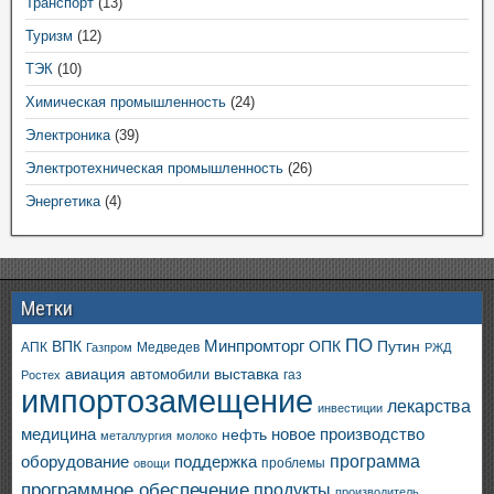
Транспорт
(13)
Туризм
(12)
ТЭК
(10)
Химическая промышленность
(24)
Электроника
(39)
Электротехническая промышленность
(26)
Энергетика
(4)
Метки
ПО
ВПК
Минпромторг
ОПК
Путин
АПК
Медведев
Газпром
РЖД
авиация
выставка
автомобили
газ
Ростех
импортозамещение
лекарства
инвестиции
медицина
новое производство
нефть
металлургия
молоко
программа
оборудование
поддержка
проблемы
овощи
программное обеспечение
продукты
производитель