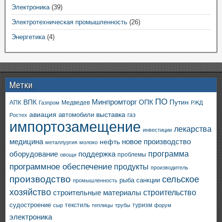
Электроника
(39)
Электротехническая промышленность
(26)
Энергетика
(4)
Метки
ПО
ВПК
Минпромторг
ОПК
Путин
АПК
Медведев
Газпром
РЖД
авиация
выставка
автомобили
газ
Ростех
импортозамещение
лекарства
инвестиции
медицина
новое производство
нефть
металлургия
молоко
программа
оборудование
поддержка
проблемы
овощи
программное обеспечение
продукты
производитель
производство
сельское
санкции
рыба
промышленность
хозяйство
строительство
строительные материалы
судостроение
текстиль
туризм
сыр
теплицы
трубы
форум
электроника