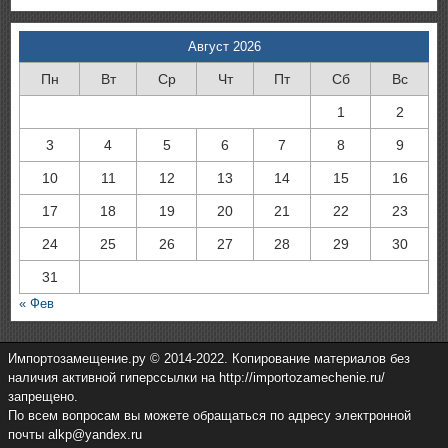
Август 2026
Пн
Вт
Ср
Чт
Пт
Сб
Вс
1
2
3
4
5
6
7
8
9
10
11
12
13
14
15
16
17
18
19
20
21
22
23
24
25
26
27
28
29
30
31
« Фев
Импортозамещение.ру © 2014-2022. Копирование материалов без
наличия активной гиперссылки на http://importozamechenie.ru/
запрещено.
По всем вопросам вы можете обращаться по адресу электронной
почты alkp@yandex.ru