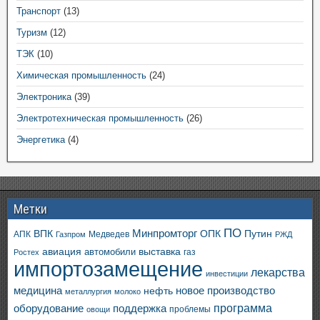
Транспорт
(13)
Туризм
(12)
ТЭК
(10)
Химическая промышленность
(24)
Электроника
(39)
Электротехническая промышленность
(26)
Энергетика
(4)
Метки
ПО
ВПК
Минпромторг
ОПК
Путин
АПК
Медведев
Газпром
РЖД
авиация
выставка
автомобили
газ
Ростех
импортозамещение
лекарства
инвестиции
медицина
новое производство
нефть
металлургия
молоко
программа
оборудование
поддержка
проблемы
овощи