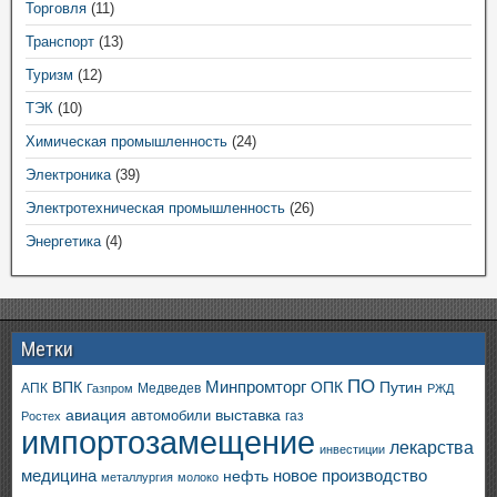
Торговля
(11)
Транспорт
(13)
Туризм
(12)
ТЭК
(10)
Химическая промышленность
(24)
Электроника
(39)
Электротехническая промышленность
(26)
Энергетика
(4)
Метки
ПО
ВПК
Минпромторг
ОПК
Путин
АПК
Медведев
Газпром
РЖД
авиация
выставка
автомобили
газ
Ростех
импортозамещение
лекарства
инвестиции
медицина
новое производство
нефть
металлургия
молоко