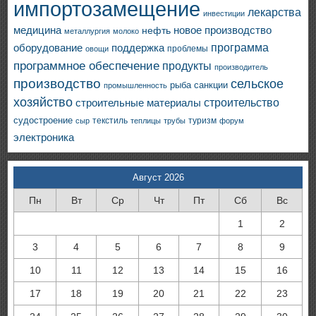
импортозамещение
лекарства
инвестиции
медицина
новое производство
нефть
металлургия
молоко
программа
оборудование
поддержка
проблемы
овощи
программное обеспечение
продукты
производитель
производство
сельское
санкции
рыба
промышленность
хозяйство
строительство
строительные материалы
судостроение
текстиль
туризм
сыр
теплицы
трубы
форум
электроника
Август 2026
Пн
Вт
Ср
Чт
Пт
Сб
Вс
1
2
3
4
5
6
7
8
9
10
11
12
13
14
15
16
17
18
19
20
21
22
23