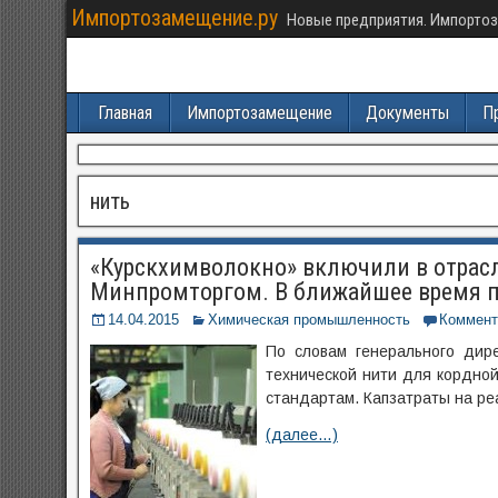
Импортозамещение.ру
Новые предприятия. Импортоз
Главная
Импортозамещение
Документы
П
нить
«Курскхимволокно» включили в отра
Минпромторгом. В ближайшее время п
14.04.2015
Химическая промышленность
Коммент
По словам генерального дире
технической нити для кордно
стандартам. Капзатраты на ре
(далее…)