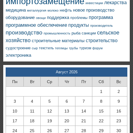
импортозамещение
лекарства
инвестиции
медицина
новое производство
нефть
металлургия
молоко
программа
оборудование
поддержка
проблемы
овощи
программное обеспечение
продукты
производитель
производство
сельское
санкции
рыба
промышленность
хозяйство
строительство
строительные материалы
судостроение
текстиль
туризм
сыр
теплицы
трубы
форум
электроника
Август 2026
Пн
Вт
Ср
Чт
Пт
Сб
Вс
1
2
3
4
5
6
7
8
9
10
11
12
13
14
15
16
17
18
19
20
21
22
23
24
25
26
27
28
29
30