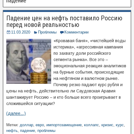
падение
Падение цен на нефть поставило Россию
перед новой реальностью
11.03.2020
Проблемы
Комментарии
«Кровавая баня», «чистейшей воды
истерика», «агрессивная кампания
по захвату доли российского
сегмента рынка». Все это –
эмоциональная реакция аналитиков
на бурные события, происходящие
на нефтяном и валютном рынке.
Почему резко падают курс рубля и
цены на нефть, действительно ли Саудовская Аравия
шантажирует Россию – и кто больше всего проигрывает в
сложившейся ситуации?
(далее…)
Метки:
доллар
,
евро
,
импортозамещение
,
коллапс
,
кризис
,
курс
,
нефть
,
падение
,
проблемы