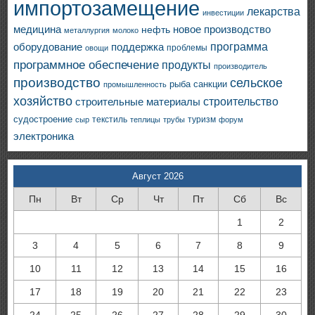
импортозамещение
лекарства
инвестиции
медицина
новое производство
нефть
металлургия
молоко
программа
оборудование
поддержка
проблемы
овощи
программное обеспечение
продукты
производитель
производство
сельское
санкции
рыба
промышленность
хозяйство
строительство
строительные материалы
судостроение
текстиль
туризм
сыр
теплицы
трубы
форум
электроника
Август 2026
Пн
Вт
Ср
Чт
Пт
Сб
Вс
1
2
3
4
5
6
7
8
9
10
11
12
13
14
15
16
17
18
19
20
21
22
23