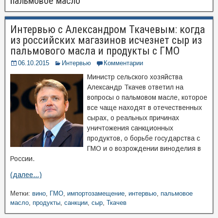
пальмовое масло
Интервью с Александром Ткачевым: когда
из российских магазинов исчезнет сыр из
пальмового масла и продукты с ГМО
06.10.2015
Интервью
Комментарии
Министр сельского хозяйства
Александр Ткачев ответил на
вопросы о пальмовом масле, которое
все чаще находят в отечественных
сырах, о реальных причинах
уничтожения санкционных
продуктов, о борьбе государства с
ГМО и о возрождении виноделия в
России.
(далее…)
Метки:
вино
,
ГМО
,
импортозамещение
,
интервью
,
пальмовое
масло
,
продукты
,
санкции
,
сыр
,
Ткачев