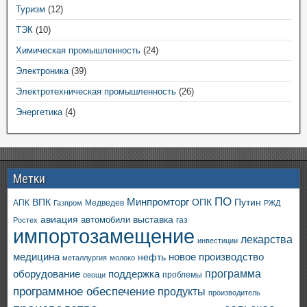
Туризм
(12)
ТЭК
(10)
Химическая промышленность
(24)
Электроника
(39)
Электротехническая промышленность
(26)
Энергетика
(4)
Метки
ПО
ВПК
Минпромторг
ОПК
Путин
АПК
Медведев
Газпром
РЖД
авиация
выставка
автомобили
газ
Ростех
импортозамещение
лекарства
инвестиции
медицина
новое производство
нефть
металлургия
молоко
программа
оборудование
поддержка
проблемы
овощи
программное обеспечение
продукты
производитель