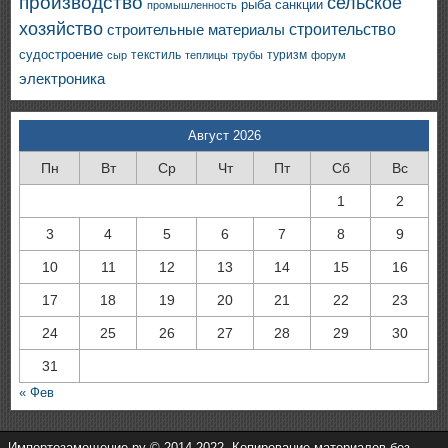
производство
сельское
санкции
рыба
промышленность
хозяйство
строительство
строительные материалы
судостроение
текстиль
туризм
сыр
теплицы
трубы
форум
электроника
Август 2026
Пн
Вт
Ср
Чт
Пт
Сб
Вс
1
2
3
4
5
6
7
8
9
10
11
12
13
14
15
16
17
18
19
20
21
22
23
24
25
26
27
28
29
30
31
« Фев
Импортозамещение.ру © 2014-2022. Копирование материалов без