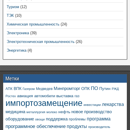
Туризм
(12)
ТЭК
(10)
Химическая промышленность
(24)
Электроника
(39)
Электротехническая промышленность
(26)
Энергетика
(4)
Метки
ПО
ВПК
Минпромторг
ОПК
Путин
АПК
Медведев
Газпром
РЖД
авиация
выставка
автомобили
газ
Ростех
импортозамещение
лекарства
инвестиции
медицина
новое производство
нефть
металлургия
молоко
программа
оборудование
поддержка
проблемы
овощи
программное обеспечение
продукты
производитель