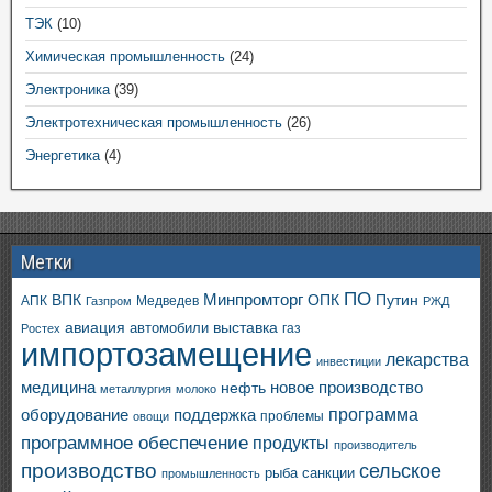
ТЭК
(10)
Химическая промышленность
(24)
Электроника
(39)
Электротехническая промышленность
(26)
Энергетика
(4)
Метки
ПО
ВПК
Минпромторг
ОПК
Путин
АПК
Медведев
Газпром
РЖД
авиация
выставка
автомобили
газ
Ростех
импортозамещение
лекарства
инвестиции
медицина
новое производство
нефть
металлургия
молоко
программа
оборудование
поддержка
проблемы
овощи
программное обеспечение
продукты
производитель
производство
сельское
санкции
рыба
промышленность