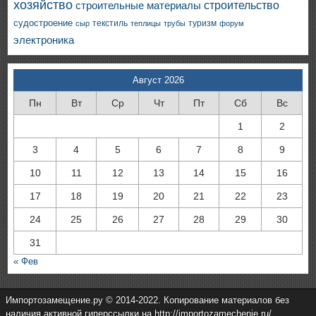
хозяйство
строительство
строительные материалы
судостроение
текстиль
туризм
сыр
теплицы
трубы
форум
электроника
Август 2026
Пн
Вт
Ср
Чт
Пт
Сб
Вс
1
2
3
4
5
6
7
8
9
10
11
12
13
14
15
16
17
18
19
20
21
22
23
24
25
26
27
28
29
30
31
« Фев
Импортозамещение.ру © 2014-2022. Копирование материалов без
наличия активной гиперссылки на http://importozamechenie.ru/