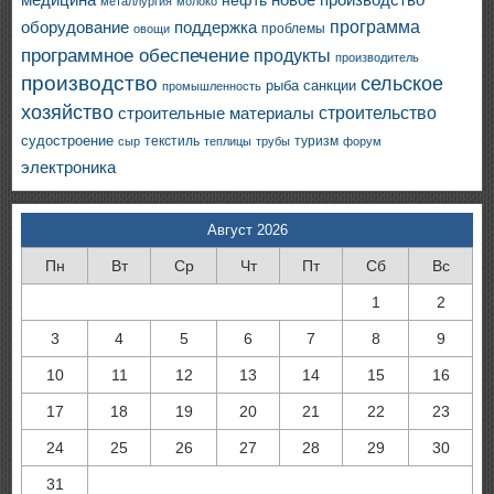
нефть
металлургия
молоко
программа
оборудование
поддержка
проблемы
овощи
программное обеспечение
продукты
производитель
производство
сельское
санкции
рыба
промышленность
хозяйство
строительство
строительные материалы
судостроение
текстиль
туризм
сыр
теплицы
трубы
форум
электроника
Август 2026
Пн
Вт
Ср
Чт
Пт
Сб
Вс
1
2
3
4
5
6
7
8
9
10
11
12
13
14
15
16
17
18
19
20
21
22
23
24
25
26
27
28
29
30
31