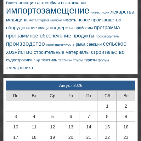
авиация
выставка
автомобили
газ
Ростех
импортозамещение
лекарства
инвестиции
медицина
новое производство
нефть
металлургия
молоко
программа
оборудование
поддержка
проблемы
овощи
программное обеспечение
продукты
производитель
производство
сельское
санкции
рыба
промышленность
хозяйство
строительство
строительные материалы
судостроение
текстиль
туризм
сыр
теплицы
трубы
форум
электроника
Август 2026
Пн
Вт
Ср
Чт
Пт
Сб
Вс
1
2
3
4
5
6
7
8
9
10
11
12
13
14
15
16
17
18
19
20
21
22
23