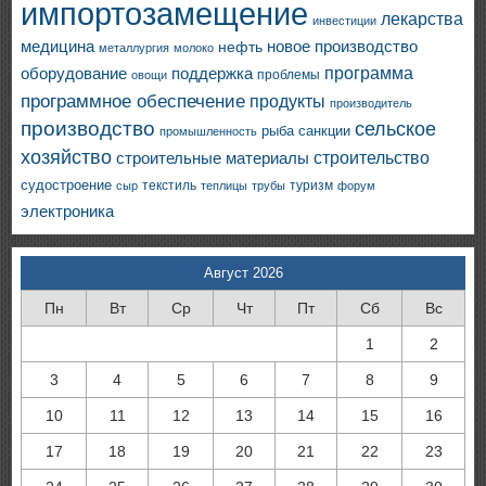
импортозамещение
лекарства
инвестиции
медицина
новое производство
нефть
металлургия
молоко
программа
оборудование
поддержка
проблемы
овощи
программное обеспечение
продукты
производитель
производство
сельское
санкции
рыба
промышленность
хозяйство
строительство
строительные материалы
судостроение
текстиль
туризм
сыр
теплицы
трубы
форум
электроника
Август 2026
Пн
Вт
Ср
Чт
Пт
Сб
Вс
1
2
3
4
5
6
7
8
9
10
11
12
13
14
15
16
17
18
19
20
21
22
23