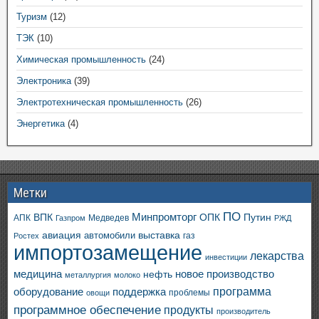
Туризм
(12)
ТЭК
(10)
Химическая промышленность
(24)
Электроника
(39)
Электротехническая промышленность
(26)
Энергетика
(4)
Метки
ПО
ВПК
Минпромторг
ОПК
Путин
АПК
Медведев
Газпром
РЖД
авиация
выставка
автомобили
газ
Ростех
импортозамещение
лекарства
инвестиции
медицина
новое производство
нефть
металлургия
молоко
программа
оборудование
поддержка
проблемы
овощи
программное обеспечение
продукты
производитель