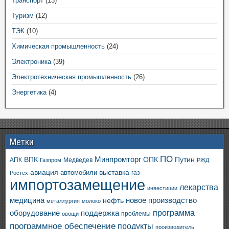
Транспорт
(13)
Туризм
(12)
ТЭК
(10)
Химическая промышленность
(24)
Электроника
(39)
Электротехническая промышленность
(26)
Энергетика
(4)
Метки
ПО
ВПК
Минпромторг
ОПК
Путин
АПК
Медведев
Газпром
РЖД
авиация
выставка
автомобили
газ
Ростех
импортозамещение
лекарства
инвестиции
медицина
новое производство
нефть
металлургия
молоко
программа
оборудование
поддержка
проблемы
овощи
программное обеспечение
продукты
производитель