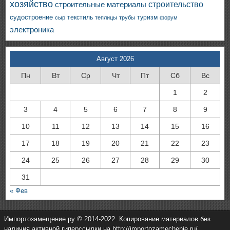
хозяйство
строительство
строительные материалы
судостроение
текстиль
туризм
сыр
теплицы
трубы
форум
электроника
Август 2026
Пн
Вт
Ср
Чт
Пт
Сб
Вс
1
2
3
4
5
6
7
8
9
10
11
12
13
14
15
16
17
18
19
20
21
22
23
24
25
26
27
28
29
30
31
« Фев
Импортозамещение.ру © 2014-2022. Копирование материалов без
наличия активной гиперссылки на http://importozamechenie.ru/