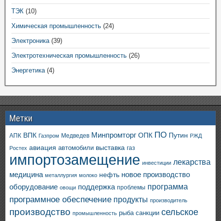
ТЭК
(10)
Химическая промышленность
(24)
Электроника
(39)
Электротехническая промышленность
(26)
Энергетика
(4)
Метки
ПО
ВПК
Минпромторг
ОПК
Путин
АПК
Медведев
Газпром
РЖД
авиация
выставка
автомобили
газ
Ростех
импортозамещение
лекарства
инвестиции
медицина
новое производство
нефть
металлургия
молоко
программа
оборудование
поддержка
проблемы
овощи
программное обеспечение
продукты
производитель
производство
сельское
санкции
рыба
промышленность