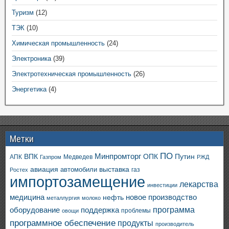
Туризм
(12)
ТЭК
(10)
Химическая промышленность
(24)
Электроника
(39)
Электротехническая промышленность
(26)
Энергетика
(4)
Метки
ПО
ВПК
Минпромторг
ОПК
Путин
АПК
Медведев
Газпром
РЖД
авиация
выставка
автомобили
газ
Ростех
импортозамещение
лекарства
инвестиции
медицина
новое производство
нефть
металлургия
молоко
программа
оборудование
поддержка
проблемы
овощи
программное обеспечение
продукты
производитель