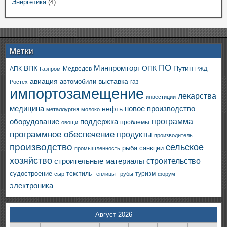
Энергетика
(4)
Метки
ПО
ВПК
Минпромторг
ОПК
Путин
АПК
Медведев
Газпром
РЖД
авиация
выставка
автомобили
газ
Ростех
импортозамещение
лекарства
инвестиции
медицина
новое производство
нефть
металлургия
молоко
программа
оборудование
поддержка
проблемы
овощи
программное обеспечение
продукты
производитель
производство
сельское
санкции
рыба
промышленность
хозяйство
строительство
строительные материалы
судостроение
текстиль
туризм
сыр
теплицы
трубы
форум
электроника
Август 2026