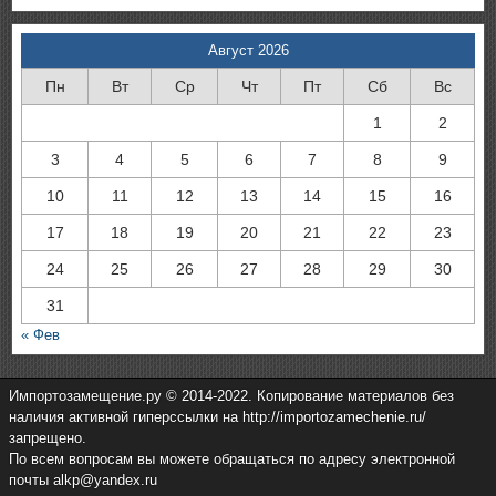
Август 2026
Пн
Вт
Ср
Чт
Пт
Сб
Вс
1
2
3
4
5
6
7
8
9
10
11
12
13
14
15
16
17
18
19
20
21
22
23
24
25
26
27
28
29
30
31
« Фев
Импортозамещение.ру © 2014-2022. Копирование материалов без
наличия активной гиперссылки на http://importozamechenie.ru/
запрещено.
По всем вопросам вы можете обращаться по адресу электронной
почты alkp@yandex.ru