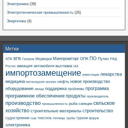
Электроника
(39)
Электротехническая промышленность
(26)
Энергетика
(4)
Метки
ПО
ВПК
Минпромторг
ОПК
Путин
АПК
Медведев
Газпром
РЖД
авиация
выставка
автомобили
газ
Ростех
импортозамещение
лекарства
инвестиции
медицина
новое производство
нефть
металлургия
молоко
программа
оборудование
поддержка
проблемы
овощи
программное обеспечение
продукты
производитель
производство
сельское
санкции
рыба
промышленность
хозяйство
строительство
строительные материалы
судостроение
текстиль
туризм
сыр
теплицы
трубы
форум
электроника