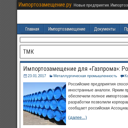
Импортозамещение.ру
Новые предприятия. Импортоз
Главная
Импортозамещение
Документы
П
ТМК
Импортозамещение для «Газпрома»: Р
23.01.2017
Металлургическая промышленность
К
Российские предприятия спосо
иностранные аналоги. Ярким п
обеспечили полное импортоза
разработки позволили корпора
сообщает российская Ассоциа
(далее…)