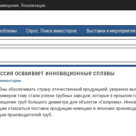
амещение. Локализация.
роблемы
Спрос. Поиск инвесторов.
Выставки и мероприятия
оссия осваивает инновационные сплавы
омментарии
бны обеспечивать страну отечественной продукцией, уверенно вы
римером тому стали успехи трубных заводов, которые в прошлом г
мещение труб большого диаметра для объектов «Газпрома». Инн
ции отказаться поставок продукции немецких и японских производ
ция производителей труб.