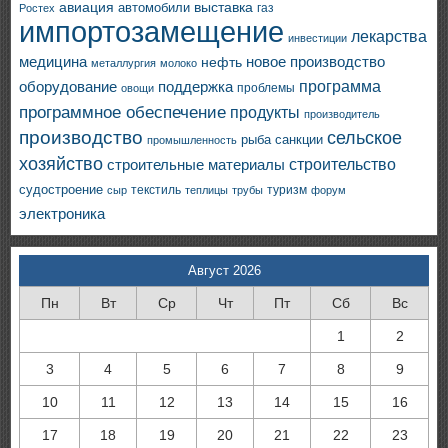
авиация
выставка
автомобили
газ
Ростех
импортозамещение
лекарства
инвестиции
медицина
новое производство
нефть
металлургия
молоко
программа
оборудование
поддержка
проблемы
овощи
программное обеспечение
продукты
производитель
производство
сельское
санкции
рыба
промышленность
хозяйство
строительство
строительные материалы
судостроение
текстиль
туризм
сыр
теплицы
трубы
форум
электроника
Август 2026
Пн
Вт
Ср
Чт
Пт
Сб
Вс
1
2
3
4
5
6
7
8
9
10
11
12
13
14
15
16
17
18
19
20
21
22
23