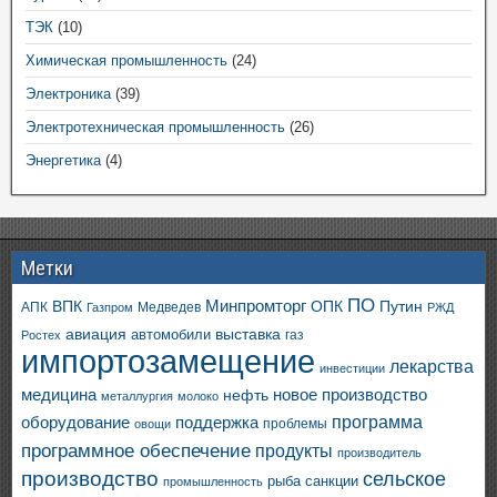
ТЭК
(10)
Химическая промышленность
(24)
Электроника
(39)
Электротехническая промышленность
(26)
Энергетика
(4)
Метки
ПО
ВПК
Минпромторг
ОПК
Путин
АПК
Медведев
Газпром
РЖД
авиация
выставка
автомобили
газ
Ростех
импортозамещение
лекарства
инвестиции
медицина
новое производство
нефть
металлургия
молоко
программа
оборудование
поддержка
проблемы
овощи
программное обеспечение
продукты
производитель
производство
сельское
санкции
рыба
промышленность