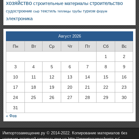
хозяйство
строительство
строительные материалы
судостроение
текстиль
туризм
сыр
теплицы
трубы
форум
электроника
Август 2026
Пн
Вт
Ср
Чт
Пт
Сб
Вс
1
2
3
4
5
6
7
8
9
10
11
12
13
14
15
16
17
18
19
20
21
22
23
24
25
26
27
28
29
30
31
« Фев
Импортозамещение.ру © 2014-2022. Копирование материалов без
наличия активной гиперссылки на http://importozamechenie.ru/