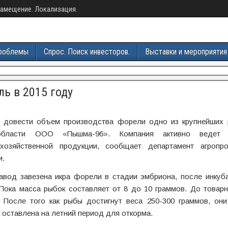
амещение. Локализация.
роблемы
Спрос. Поиск инвесторов.
Выставки и мероприятия
ь в 2015 году
т довести объем производства форели одно из крупнейших
 области ООО «Пышма-96». Компания активно ведет
хозяйственной продукции, сообщает департамент агропр
и.
авод завезена икра форели в стадии эмбриона, после инкуб
 Пока масса рыбок составляет от 8 до 10 граммов. До товар
 После того как рыбы достигнут веса 250-300 граммов, они
т оставлена на летний период для откорма.