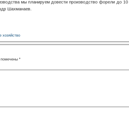
зводства мы планируем довести производство форели до 10 т
ндр Шахманаев.
е хозяйство
я помечены
*