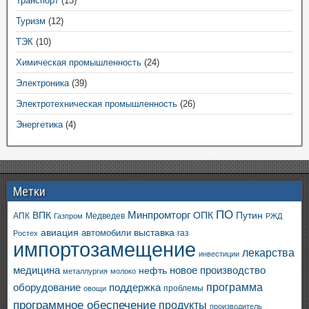
Транспорт
(13)
Туризм
(12)
ТЭК
(10)
Химическая промышленность
(24)
Электроника
(39)
Электротехническая промышленность
(26)
Энергетика
(4)
Метки
ПО
ВПК
Минпромторг
ОПК
Путин
АПК
Медведев
Газпром
РЖД
авиация
выставка
автомобили
газ
Ростех
импортозамещение
лекарства
инвестиции
медицина
новое производство
нефть
металлургия
молоко
программа
оборудование
поддержка
проблемы
овощи
программное обеспечение
продукты
производитель