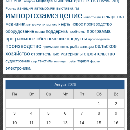
ПО
ВПК
Минпромторг
ОПК
Путин
АПК
Медведев
Газпром
РЖД
авиация
выставка
автомобили
газ
Ростех
импортозамещение
лекарства
инвестиции
медицина
новое производство
нефть
металлургия
молоко
программа
оборудование
поддержка
проблемы
овощи
программное обеспечение
продукты
производитель
производство
сельское
санкции
рыба
промышленность
хозяйство
строительство
строительные материалы
судостроение
текстиль
туризм
сыр
теплицы
трубы
форум
электроника
Август 2026
Пн
Вт
Ср
Чт
Пт
Сб
Вс
1
2
3
4
5
6
7
8
9
10
11
12
13
14
15
16