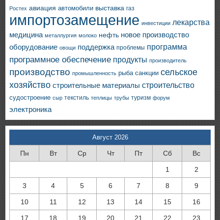
авиация
выставка
автомобили
газ
Ростех
импортозамещение
лекарства
инвестиции
медицина
новое производство
нефть
металлургия
молоко
программа
оборудование
поддержка
проблемы
овощи
программное обеспечение
продукты
производитель
производство
сельское
санкции
рыба
промышленность
хозяйство
строительство
строительные материалы
судостроение
текстиль
туризм
сыр
теплицы
трубы
форум
электроника
Август 2026
Пн
Вт
Ср
Чт
Пт
Сб
Вс
1
2
3
4
5
6
7
8
9
10
11
12
13
14
15
16
17
18
19
20
21
22
23