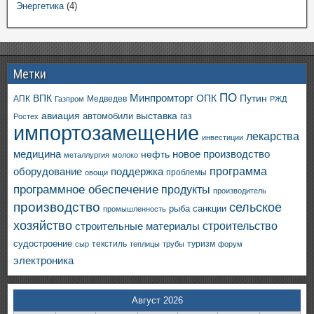
Энергетика
(4)
Метки
ПО
ВПК
Минпромторг
ОПК
Путин
АПК
Медведев
Газпром
РЖД
авиация
выставка
автомобили
газ
Ростех
импортозамещение
лекарства
инвестиции
медицина
новое производство
нефть
металлургия
молоко
программа
оборудование
поддержка
проблемы
овощи
программное обеспечение
продукты
производитель
производство
сельское
санкции
рыба
промышленность
хозяйство
строительство
строительные материалы
судостроение
текстиль
туризм
сыр
теплицы
трубы
форум
электроника
Август 2026