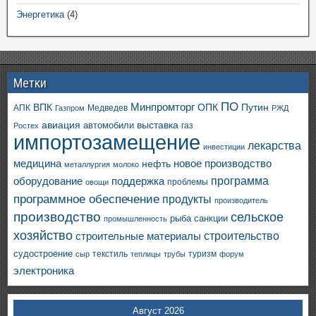
Энергетика
(4)
Метки
ПО
ВПК
Минпромторг
ОПК
Путин
АПК
Медведев
Газпром
РЖД
авиация
выставка
автомобили
газ
Ростех
импортозамещение
лекарства
инвестиции
медицина
новое производство
нефть
металлургия
молоко
программа
оборудование
поддержка
проблемы
овощи
программное обеспечение
продукты
производитель
производство
сельское
санкции
рыба
промышленность
хозяйство
строительство
строительные материалы
судостроение
текстиль
туризм
сыр
теплицы
трубы
форум
электроника
Август 2026