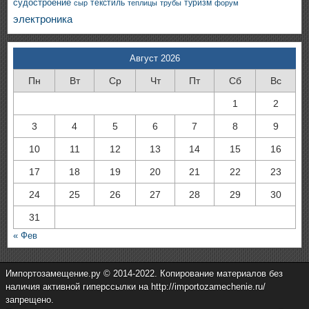
судостроение
текстиль
туризм
сыр
теплицы
трубы
форум
электроника
Август 2026
Пн
Вт
Ср
Чт
Пт
Сб
Вс
1
2
3
4
5
6
7
8
9
10
11
12
13
14
15
16
17
18
19
20
21
22
23
24
25
26
27
28
29
30
31
« Фев
Импортозамещение.ру © 2014-2022. Копирование материалов без
наличия активной гиперссылки на http://importozamechenie.ru/
запрещено.