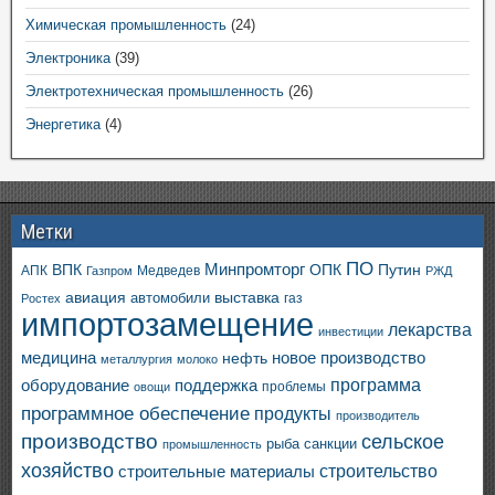
Химическая промышленность
(24)
Электроника
(39)
Электротехническая промышленность
(26)
Энергетика
(4)
Метки
ПО
ВПК
Минпромторг
ОПК
Путин
АПК
Медведев
Газпром
РЖД
авиация
выставка
автомобили
газ
Ростех
импортозамещение
лекарства
инвестиции
медицина
новое производство
нефть
металлургия
молоко
программа
оборудование
поддержка
проблемы
овощи
программное обеспечение
продукты
производитель
производство
сельское
санкции
рыба
промышленность
хозяйство
строительство
строительные материалы