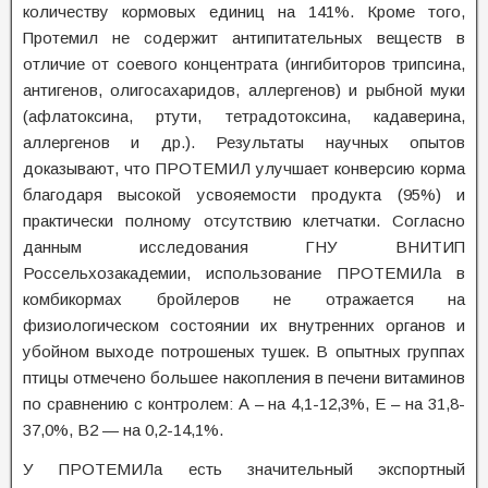
количеству кормовых единиц на 141%. Кроме того,
Протемил не содержит антипитательных веществ в
отличие от соевого концентрата (ингибиторов трипсина,
антигенов, олигосахаридов, аллергенов) и рыбной муки
(афлатоксина, ртути, тетрадотоксина, кадаверина,
аллергенов и др.). Результаты научных опытов
доказывают, что ПРОТЕМИЛ улучшает конверсию корма
благодаря высокой усвояемости продукта (95%) и
практически полному отсутствию клетчатки. Согласно
данным исследования ГНУ ВНИТИП
Россельхозакадемии, использование ПРОТЕМИЛа в
комбикормах бройлеров не отражается на
физиологическом состоянии их внутренних органов и
убойном выходе потрошеных тушек. В опытных группах
птицы отмечено большее накопления в печени витаминов
по сравнению с контролем: А – на 4,1-12,3%, Е – на 31,8-
37,0%, В2 — на 0,2-14,1%.
У ПРОТЕМИЛа есть значительный экспортный