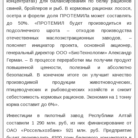
концентратах) для балансирования по белку рационов
свиней, бройлеров и рыб. В кормовых рационах лосося,
осетра и форели доля ПРОТЕМИЛа может составлять
до 50%. «ПРОТЕМИЛ будет производиться из
подсолнечного шрота – отходов производства
отечественных маслоэкстракционных заводов, –
поясняет инициатор проекта, основной акционер,
генеральный директор ООО «БиоТехнологии» Александр
Герман. – В процессе переработки мы получим продукт
повышенной ценности, полезный и абсолютно
безопасный. В конечном итоге он улучшит качество
производимой продукции животноводческих,
птицеводческих и рыбоводческих хозяйств и снизит
себестоимость кормовых рационов. Экономия на 1 тонну
корма составит до 6%».
Инвестиции в пилотный завод Республики Алтай
составили 1 290 млн. руб, из них финансирование от
ОАО «Россельхозбанк» 921 млн. руб. Предприятие
будет производить 6300 тонн белкового концентрата в