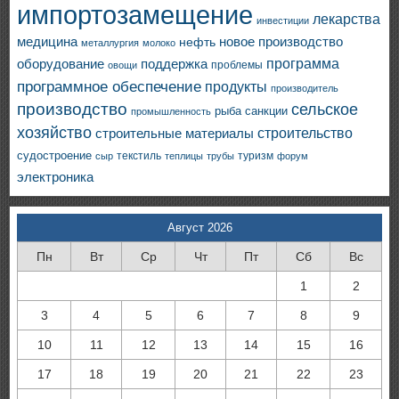
импортозамещение
лекарства
инвестиции
медицина
новое производство
нефть
металлургия
молоко
программа
оборудование
поддержка
проблемы
овощи
программное обеспечение
продукты
производитель
производство
сельское
санкции
рыба
промышленность
хозяйство
строительство
строительные материалы
судостроение
текстиль
туризм
сыр
теплицы
трубы
форум
электроника
Август 2026
Пн
Вт
Ср
Чт
Пт
Сб
Вс
1
2
3
4
5
6
7
8
9
10
11
12
13
14
15
16
17
18
19
20
21
22
23