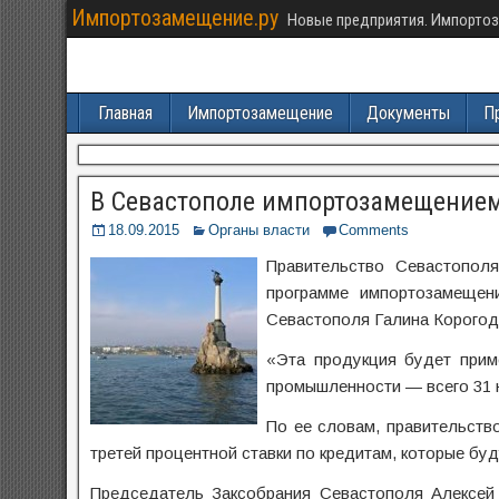
Импортозамещение.ру
Новые предприятия. Импортоз
Главная
Импортозамещение
Документы
П
В Севастополе импортозамещением
18.09.2015
Органы власти
Comments
Правительство Севастопол
программе импортозамещен
Севастополя Галина Корогод
«Эта продукция будет прим
промышленности — всего 31 н
По ее словам, правительств
третей процентной ставки по кредитам, которые бу
Председатель Заксобрания Севастополя Алексей 