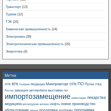
Транспорт
(13)
Туризм
(12)
ТЭК
(10)
Химическая промышленность
(24)
Электроника
(39)
Электротехническая промышленность
(26)
Энергетика
(4)
Метки
ПО
ВПК
Минпромторг
ОПК
Путин
АПК
Медведев
Газпром
РЖД
авиация
выставка
автомобили
газ
Ростех
импортозамещение
лекарства
инвестиции
медицина
новое производство
нефть
металлургия
молоко
программа
оборудование
поддержка
проблемы
овощи