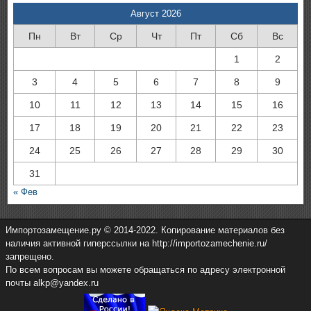
Август 2026
Пн
Вт
Ср
Чт
Пт
Сб
Вс
1
2
3
4
5
6
7
8
9
10
11
12
13
14
15
16
17
18
19
20
21
22
23
24
25
26
27
28
29
30
31
« Фев
Импортозамещение.ру © 2014-2022. Копирование материалов без
наличия активной гиперссылки на http://importozamechenie.ru/
запрещено.
По всем вопросам вы можете обращаться по адресу электронной
почты alkp@yandex.ru