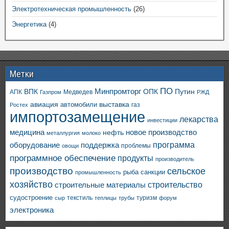
Электротехническая промышленность
(26)
Энергетика
(4)
Метки
ПО
ВПК
Минпромторг
ОПК
Путин
АПК
Медведев
Газпром
РЖД
авиация
выставка
автомобили
газ
Ростех
импортозамещение
лекарства
инвестиции
медицина
новое производство
нефть
металлургия
молоко
программа
оборудование
поддержка
проблемы
овощи
программное обеспечение
продукты
производитель
производство
сельское
санкции
рыба
промышленность
хозяйство
строительство
строительные материалы
судостроение
текстиль
туризм
сыр
теплицы
трубы
форум
электроника