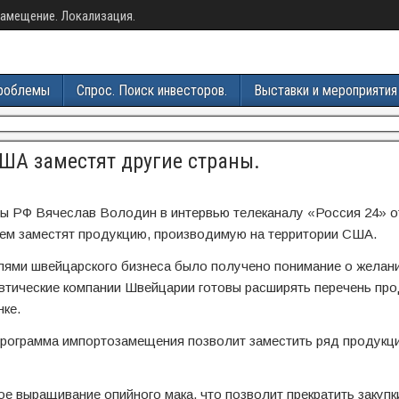
амещение. Локализация.
роблемы
Спрос. Поиск инвесторов.
Выставки и мероприятия
ША заместят другие страны.
ы РФ Вячеслав Володин в интервью телеканалу «Россия 24» о
ием заместят продукцию, производимую на территории США.
елями швейцарского бизнеса было получено понимание о желан
втические компании Швейцарии готовы расширять перечень про
ке.
программа импортозамещения позволит заместить ряд продукци
ое выращивание опийного мака, что позволит прекратить закупк