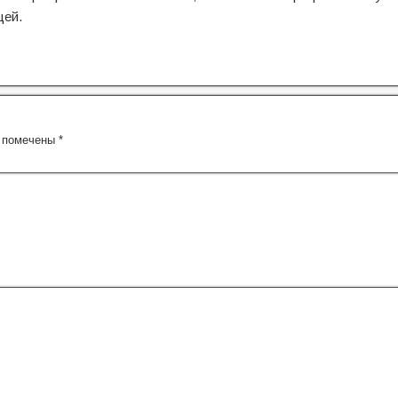
цей.
я помечены
*