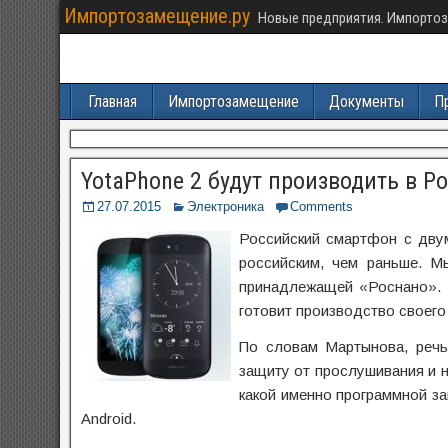
Импортозамещение.ру
Новые предприятия. Импортоз
Главная
Импортозамещение
Документы
П
YotaPhonе 2 будут производить в Р
27.07.2015
Электроника
Comments
Российский смартфон с дву
российским, чем раньше. Мы
принадлежащей «Роснано». Т
готовит производство своего
По словам Мартынова, речь
защиту от прослушивания и н
какой именно программной з
Android.