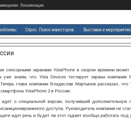
амещение. Локализация.
роблемы
Спрос. Поиск инвесторов.
Выставки и мероприятия
оссии
мя сенсорными экранами YotaPhone в скором времени может 
 уже знаем, что Yota Devices тестирует экраны компании Pl
еперь глава компании Владислав Мартынов рассказал, что Y
 смартфона YotaPhone 2 в России.
 идет о специальной версии, получившей дополнительную 
есанкционированного доступа. Руководитель компании не стал
ащите идет речь и будет ли этот гаджет вообще работать под