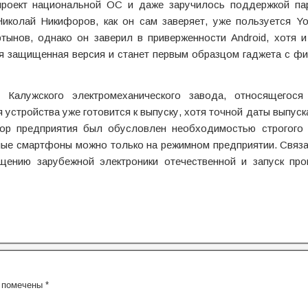
проект национальной ОС и даже заручилось поддержкой па
Николай Никифоров, как он сам заверяет, уже пользуется Yo
ртынов, однако он заверил в приверженности Android, хотя 
ая защищенная версия и станет первым образцом гаджета с ф
Калужского электромеханического завода, относящегося
 устройства уже готовится к выпуску, хотя точной даты выпус
бор предприятия был обусловлен необходимостью строгого 
ные смартфоны можно только на режимном предприятии. Связа
ению зарубежной электроники отечественной и запуск про
я помечены
*