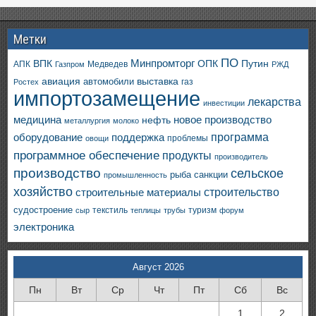
Метки
ПО
ВПК
Минпромторг
ОПК
Путин
АПК
Медведев
Газпром
РЖД
авиация
выставка
автомобили
газ
Ростех
импортозамещение
лекарства
инвестиции
медицина
новое производство
нефть
металлургия
молоко
программа
оборудование
поддержка
проблемы
овощи
программное обеспечение
продукты
производитель
производство
сельское
санкции
рыба
промышленность
хозяйство
строительство
строительные материалы
судостроение
текстиль
туризм
сыр
теплицы
трубы
форум
электроника
Август 2026
Пн
Вт
Ср
Чт
Пт
Сб
Вс
1
2