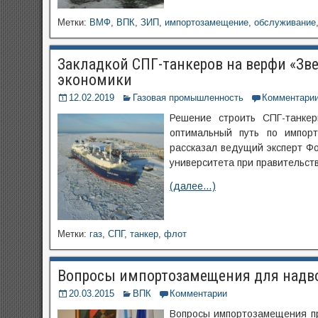
Метки:
ВМФ
,
ВПК
,
ЗИП
,
импортозамещение
,
обслуживание
Закладкой СПГ-танкеров на верфи «Зв
экономики
12.02.2019
Газовая промышленность
Комментари
Решение строить СПГ-танке
оптимальный путь по импор
рассказал ведущий эксперт Ф
университета при правительст
(далее…)
Метки:
газ
,
СПГ
,
танкер
,
флот
Вопросы импортозамещения для надво
20.03.2015
ВПК
Комментарии
Вопросы импортозамещения п