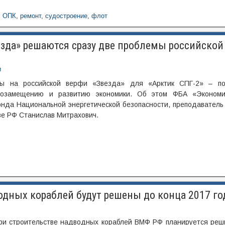
,
ОПК
,
ремонт
,
судостроение
,
флот
езда» решаются сразу две проблемы российской
и
ры на российской верфи «Звезда» для «Арктик СПГ-2» – по
тозамещению и развитию экономики. Об этом ФБА «Экономи
онда Национальной энергетической безопасности, преподаватель
ве РФ Станислав Митрахович.
дных кораблей будут решены до конца 2017 го
ри строительстве надводных кораблей ВМФ РФ планируется реш