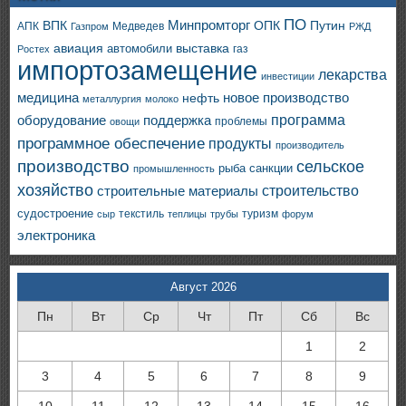
ПО
ВПК
Минпромторг
ОПК
Путин
АПК
Медведев
Газпром
РЖД
авиация
выставка
автомобили
газ
Ростех
импортозамещение
лекарства
инвестиции
медицина
новое производство
нефть
металлургия
молоко
программа
оборудование
поддержка
проблемы
овощи
программное обеспечение
продукты
производитель
производство
сельское
санкции
рыба
промышленность
хозяйство
строительство
строительные материалы
судостроение
текстиль
туризм
сыр
теплицы
трубы
форум
электроника
Август 2026
Пн
Вт
Ср
Чт
Пт
Сб
Вс
1
2
3
4
5
6
7
8
9