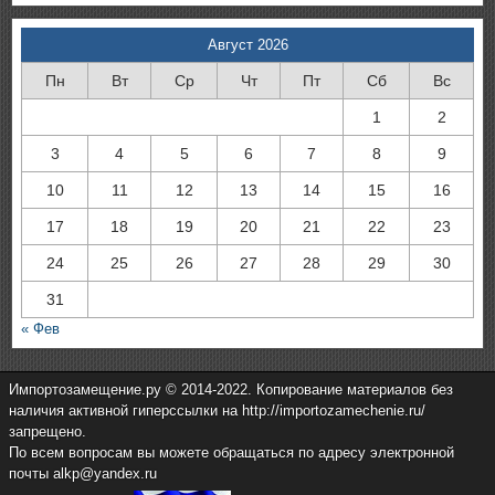
Август 2026
Пн
Вт
Ср
Чт
Пт
Сб
Вс
1
2
3
4
5
6
7
8
9
10
11
12
13
14
15
16
17
18
19
20
21
22
23
24
25
26
27
28
29
30
31
« Фев
Импортозамещение.ру © 2014-2022. Копирование материалов без
наличия активной гиперссылки на http://importozamechenie.ru/
запрещено.
По всем вопросам вы можете обращаться по адресу электронной
почты alkp@yandex.ru