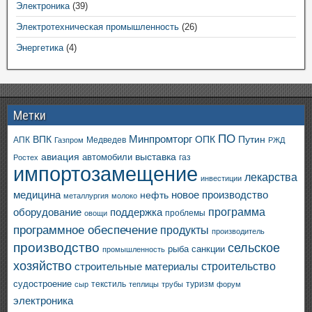
Электроника
(39)
Электротехническая промышленность
(26)
Энергетика
(4)
Метки
ПО
ВПК
Минпромторг
ОПК
Путин
АПК
Медведев
Газпром
РЖД
авиация
выставка
автомобили
газ
Ростех
импортозамещение
лекарства
инвестиции
медицина
новое производство
нефть
металлургия
молоко
программа
оборудование
поддержка
проблемы
овощи
программное обеспечение
продукты
производитель
производство
сельское
санкции
рыба
промышленность
хозяйство
строительство
строительные материалы
судостроение
текстиль
туризм
сыр
теплицы
трубы
форум
электроника