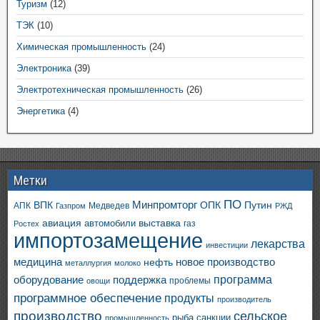
Туризм
(12)
ТЭК
(10)
Химическая промышленность
(24)
Электроника
(39)
Электротехническая промышленность
(26)
Энергетика
(4)
Метки
ПО
ВПК
Минпромторг
ОПК
Путин
АПК
Медведев
Газпром
РЖД
авиация
выставка
автомобили
газ
Ростех
импортозамещение
лекарства
инвестиции
медицина
новое производство
нефть
металлургия
молоко
программа
оборудование
поддержка
проблемы
овощи
программное обеспечение
продукты
производитель
производство
сельское
санкции
рыба
промышленность